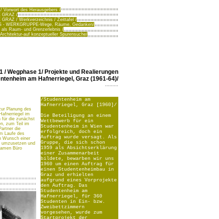
 Vorwort des Herausgebers /
 GRAZ /
AZ / Werkverzeichnis / Zeittafel /
S - WERKGRUPPE-Wege, Räume, Gedanken/
 als Raum- und Grenzerlebnis /
 Architektur-auf konzeptueller Spurensuche/
3.1 / Wegphase 1/ Projekte und Realierungen
entenheim am Hafnerriegel, Graz (1961-64)/
.........
/Studentenheim am
Hafnerriegel, Graz [1960]/
zur Planung des
afnerriegel im
Die Beteiligung an einem
h für die zunächst
Wettbewerb für ein
n, zum Teil im
Studentenheim in Wien war
artner die
erfolgreich, doch ein
im Laufe des
Auftrag wurde versagt. Als
n Wunsch einer
Gruppe, die sich schon
at umzusetzen und
1959 als Absichtserklärung
samen Büro
einer Zusammenarbeit
bildete, bewarben wir uns
1960 um einen Auftrag für
einen Studentenheimbau in
Graz und erhielten
aufgrund eines Vorprojekte
den Auftrag. Das
Studentenheim am
Hafnerriegel, für 360
Studenten in Ein- bzw.
Zweibettzimmern
vorgesehen, wurde zum
Startprojekt der