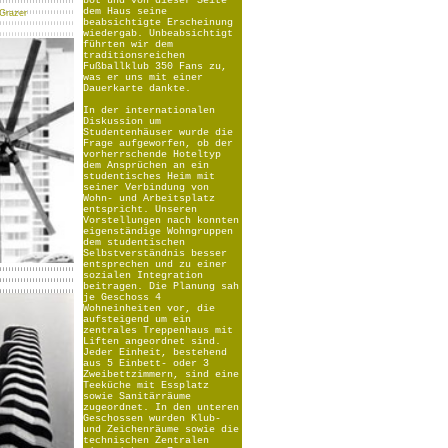
bot und von dieser Seite
dem Haus seine
 Grazer
beabsichtigte Erscheinung
wiedergab. Unbeabsichtigt
führten wir dem
traditionsreichen
Fußballklub 350 Fans zu,
was er uns mit einer
Dauerkarte dankte.
In der internationalen
Diskussion um
Studentenhäuser wurde die
Frage aufgeworfen, ob der
vorherrschende Hoteltyp
dem Ansprüchen an ein
studentisches Heim mit
seiner Verbindung von
Wohn- und Arbeitsplatz
entspricht. Unseren
Vorstellungen nach konnten
eigenständige Wohngruppen
dem studentischen
Selbstverständnis besser
entsprechen und zu einer
sozialen Integration
beitragen. Die Planung sah
je Geschoss 4
Wohneinheiten vor, die
aufsteigend um ein
zentrales Treppenhaus mit
Liften angeordnet sind.
Jeder Einheit, bestehend
aus 5 Einbett- oder 3
Zweibettzimmern, sind eine
Teeküche mit Essplatz
sowie Sanitärräume
zugeordnet. In den unteren
Geschossen wurden Klub-
und Zeichenräume sowie die
technischen Zentralen