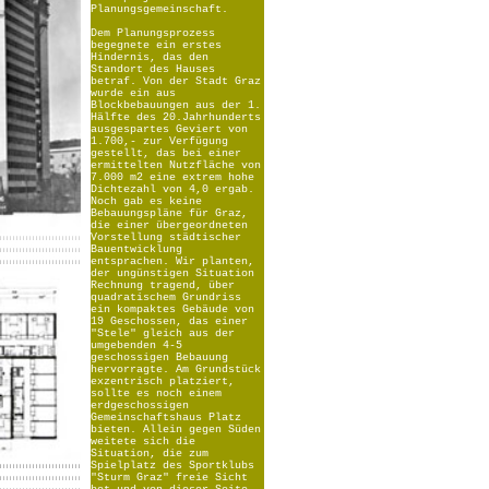
Planungsgemeinschaft.
Dem Planungsprozess
begegnete ein erstes
Hindernis, das den
Standort des Hauses
betraf. Von der Stadt Graz
wurde ein aus
Blockbebauungen aus der 1.
Hälfte des 20.Jahrhunderts
ausgespartes Geviert von
1.700,- zur Verfügung
gestellt, das bei einer
ermittelten Nutzfläche von
7.000 m2 eine extrem hohe
Dichtezahl von 4,0 ergab.
Noch gab es keine
Bebauungspläne für Graz,
die einer übergeordneten
Vorstellung städtischer
Bauentwicklung
entsprachen. Wir planten,
der ungünstigen Situation
Rechnung tragend, über
quadratischem Grundriss
ein kompaktes Gebäude von
19 Geschossen, das einer
"Stele" gleich aus der
umgebenden 4-5
geschossigen Bebauung
hervorragte. Am Grundstück
exzentrisch platziert,
sollte es noch einem
erdgeschossigen
Gemeinschaftshaus Platz
bieten. Allein gegen Süden
weitete sich die
Situation, die zum
Spielplatz des Sportklubs
"Sturm Graz" freie Sicht