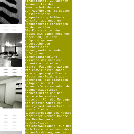
eingerichtet. Zu unserem
Bedauern kam das
Gemeinschaftshaus nicht
zur Ausführung, zu dessen
künstlerischer
Ausgestaltung bildende
Künstler aus unserem
Freundeskreis einbezogen
werden sollten.
Die Konstruktion des
Hauses mit einer Höhe von
nahezu 50,0 M ließ
aufgrund genauer
Untersuchungen
beträchtliche
Dehnungsunterschiede
infolge von
Sonneneinstrahlung
zwischen dem massiven
Innenkern und einer
starren Fassade erwarten.
Wir entwickelten daher
eine vorgehängte Stein-
Plattenverkleidung aus
Elementen, die elastisch
gelagert und mit
Dehnungsfugen versehen den
Spannungsausgleich
herbeiführten und bis
heute schadensfrei
bestehen. Für die Montage
der Platten wurde ein
Gleitgerüst entwickelt, so
dass auf eine
Aussengerüstung des Hauses
verzichtet werden konnte.
Die Bemühungen zur
konstruktiven
Poblembewältigung, für uns
Architekten eine besondere
Herausforderung, wurden