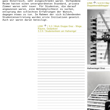
ganz Österreich, sehr eingeschränkt waren. Vorhandene
LINK
/ 4.2.3 / Die
Heime hatten einen untergeordneten Standard, private
Doppelwendeltreppe/
Zimmer waren sehr teuer. Für Studenten, die darauf
angewiesen waren, eine Wohnmöglichkeit zu suchen,
entsprang den schlechten Erfahrungen der Wunsch,
dagegen etwas zu tun. Im Rahmen der sich bildendenden
Studentenvertretung wurden erste Initiativen gesetzt.
Auch wir waren daran beteiligt.
LINK
/ 3.2 / Werk Gruppe Graz - Wege,
Räume, Gedanken/
3.2.6 / Studentenheim am Hafnerrigel
Hafnerriegel Graz