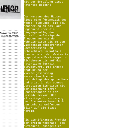
mit der Erteilung eines
Patentes belohnt.
Der Nutzung des Hauses
liegt eine
`Grammatik des
Weges`
zugrunde, die bei
Annäherung an das Haus
beginnend über die
Eingangshalle, das
Moswitzer 1962
spiralig aufsteigende
m Aussenbereich
Treppenhaus mit den
Wohneinheiten bis zu den
vierachsig angeordneten
Dachterrassen und
schließlich im Notfall
über eine an der Westseite
angeordnete Freitreppe in
Sichtbeton bis auf das
natürliche Terrain
zurückführt. Die innere
Wegführung der
viertelgeschossig
versetzten Treppe
durchdringt das ganze Haus
und tritt in den ebenso
versetzten Einheiten mit
der Zeichnung ihrer
Fensterbänder an der
Fassade hervor. Die
allseitige Orientierung
der Studentenzimmer holt
den umherschweifenden
Blick auf die Stadt
herein.
Als signifikantes Projekt
der ersten Wegphase, des
Aufbruchs, spiegelt es -