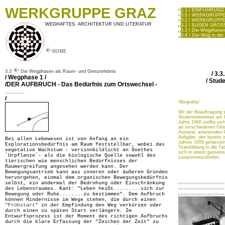
WERKGRUPPE GRAZ
1.1 / EINFÜHRUNG /
0.0 / WERKGRUPPE
3.1 / WERKGRUPPE GR
WEGHAFTES. ARCHITEKTUR UND LITERATUR
3.2 / EUGEN GROS
3.3 / Die Wegphasen
3.4 / Der Weg in der
HOME
3.3
Die Wegphasen als Raum- und Grenzerlebnis
/ 3.
/ Wegphase 1 /
/ Stud
/DER AUFBRUCH - Das Bedürfnis zum Ortswechsel -
.............
/
/Biografie/
Mit der Beauftragung 
Studentenheimes am H
Jahre 1960 stellte sic
an verschiedenen Orte
Ausland, arbeitenden P
Aufgabe, den bereits 
Bei allen Lebewesen ist von Anfang an ein
Jahres 1959 gefasste
Explorationsbedürfnis am Raum feststellbar, wobei das
Teambildung in die T
vegetative Wachstum - versinnbildlicht an Goethes
sich in einem gemein
`Urpflanze`- als die biologische Quelle sowohl des
zusammenzufinden.
tierischen wie menschlichen Bedürfnisses der
Raumergreifung angesehen werden kann. Der
Bewegungsantrieb kann aus inneren oder äußeren Gründen
hervorgehen, einmal dem organischen Bewegungsbedürfnis
selbst, ein andermal der Bedrohung oder Einschränkung
des Lebensraumes. Kant: "Leben heißt.........sich zur
Bewegung oder Ruhe........zu bestimmen". Dem Aufbruch
können Hindernisse im Wege stehen, die durch einen
"Frühstart"
in der Empfindung den Weg verkürzen oder
durch einen zu späten Start verlängern. Im
Entwurfsprozess ist der Moment des richtigen Aufbruchs
durch die klare Erfassung der "Zeichen der Zeit" zu