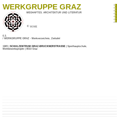
WERKGRUPPE GRAZ
1
2
3
WEGHAFTES. ARCHITEKTUR UND LITERATUR
3
3
3
3
HOME
0.3.
/ WERKGRUPPE GRAZ -
Werkverzeichnis, Zeittafel
1965 |
SCHULZENTRUM GRAZ-BRUCKNERSTRASSE
| Sporthauptschule,
Wettbewerbsprojekt | 8010 Graz