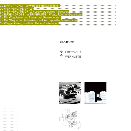
.1 / EINFÜHRUNG / Vorwort des Herausgebers /
.0 / WERKGRUPPE GRAZ /
.1 / WERKGRUPPE GRAZ / Werkverzeichnis / Zeittafel /
.2 / EUGEN GROSS - WERKGRUPPE - Wege, Räume, Gedanken /
.3 / Die Wegphasen als Raum- und Grenzerlebnis /
.4 / Der Weg in der Architektur - auf konzeptueller Spurensuche/
.5 / Weggefährten, Konflikte, Herausforderungen/
PROJEKTE
ÜBERSICHT
WERKLISTE