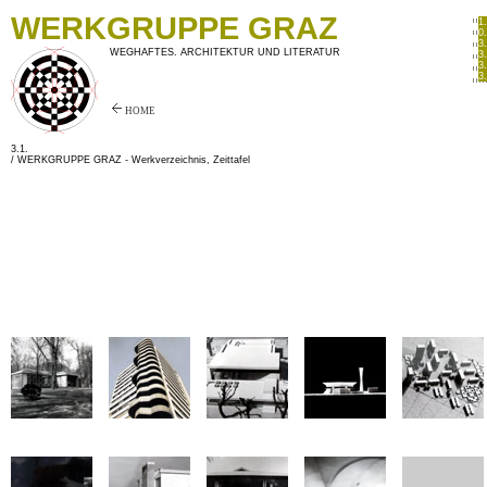
WERKGRUPPE GRAZ
1
0
3
WEGHAFTES. ARCHITEKTUR UND LITERATUR
3
3
3
HOME
3.1.
/ WERKGRUPPE GRAZ -
Werkverzeichnis, Zeittafel