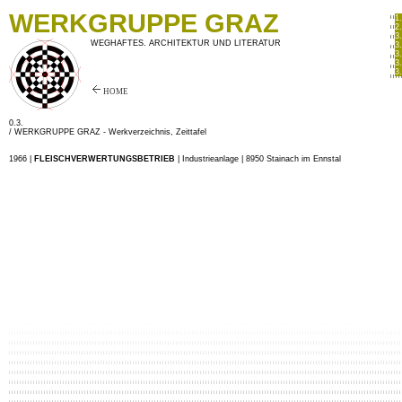
WERKGRUPPE GRAZ
1
2
3
WEGHAFTES. ARCHITEKTUR UND LITERATUR
3
3
3
3
HOME
0.3.
/ WERKGRUPPE GRAZ -
Werkverzeichnis, Zeittafel
1966 |
FLEISCHVERWERTUNGSBETRIEB
| Industrieanlage | 8950 Stainach im Ennstal