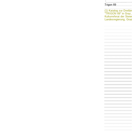
Trigon 69
(1) Katalog zur Dreilä
"TRIGON 69" in Graz,
Kulturreferat der Stei
Landesregierung, Gra