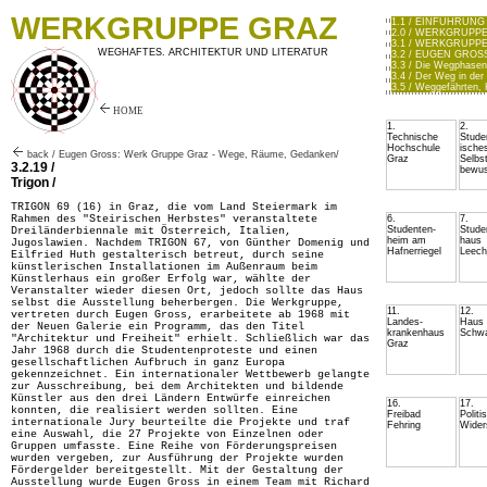
WERKGRUPPE GRAZ
1.1 / EINFÜHRUNG /
2.0 / WERKGRUPPE
3.1 / WERKGRUPPE GR
WEGHAFTES. ARCHITEKTUR UND LITERATUR
3.2 / EUGEN GROS
3.3 / Die Wegphasen
3.4 / Der Weg in der
3.5 / Weggefährten, 
HOME
1.
2.
Technische
Stude
Hochschule
ische
back / Eugen Gross: Werk Gruppe Graz - Wege, Räume, Gedanken/
Graz
Selbst
3.2.19 /
bewus
Trigon /
TRIGON 69 (16) in Graz, die vom Land Steiermark im
Rahmen des "Steirischen Herbstes" veranstaltete
6.
7.
Studenten-
Stude
Dreiländerbiennale mit Österreich, Italien,
heim am
haus
Jugoslawien. Nachdem TRIGON 67, von Günther Domenig und
Hafnerriegel
Leech
Eilfried Huth gestalterisch betreut, durch seine
künstlerischen Installationen im Außenraum beim
Künstlerhaus ein großer Erfolg war, wählte der
Veranstalter wieder diesen Ort, jedoch sollte das Haus
selbst die Ausstellung beherbergen. Die Werkgruppe,
11.
12.
vertreten durch Eugen Gross, erarbeitete ab 1968 mit
Landes-
Haus
der Neuen Galerie ein Programm, das den Titel
krankenhaus
Schwa
"Architektur und Freiheit" erhielt. Schließlich war das
Graz
Jahr 1968 durch die Studentenproteste und einen
gesellschaftlichen Aufbruch in ganz Europa
gekennzeichnet. Ein internationaler Wettbewerb gelangte
zur Ausschreibung, bei dem Architekten und bildende
Künstler aus den drei Ländern Entwürfe einreichen
16.
17.
konnten, die realisiert werden sollten. Eine
Freibad
Politi
internationale Jury beurteilte die Projekte und traf
Fehring
Wider
eine Auswahl, die 27 Projekte von Einzelnen oder
Gruppen umfasste. Eine Reihe von Förderungspreisen
wurden vergeben, zur Ausführung der Projekte wurden
Fördergelder bereitgestellt. Mit der Gestaltung der
Ausstellung wurde Eugen Gross in einem Team mit Richard