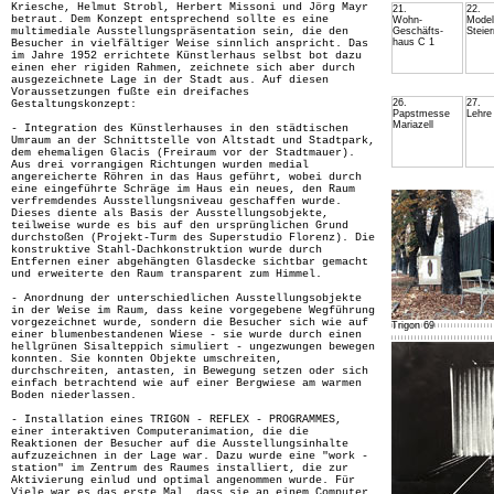
Kriesche, Helmut Strobl, Herbert Missoni und Jörg Mayr
21.
22.
betraut. Dem Konzept entsprechend sollte es eine
Wohn-
Model
multimediale Ausstellungspräsentation sein, die den
Geschäfts-
Steie
haus C 1
Besucher in vielfältiger Weise sinnlich anspricht. Das
im Jahre 1952 errichtete Künstlerhaus selbst bot dazu
einen eher rigiden Rahmen, zeichnete sich aber durch
ausgezeichnete Lage in der Stadt aus. Auf diesen
Voraussetzungen fußte ein dreifaches
26.
27.
Gestaltungskonzept:
Papstmesse
Lehre
Mariazell
- Integration des Künstlerhauses in den städtischen
Umraum an der Schnittstelle von Altstadt und Stadtpark,
dem ehemaligen Glacis (Freiraum vor der Stadtmauer).
Aus drei vorrangigen Richtungen wurden medial
angereicherte Röhren in das Haus geführt, wobei durch
eine eingeführte Schräge im Haus ein neues, den Raum
verfremdendes Ausstellungsniveau geschaffen wurde.
Dieses diente als Basis der Ausstellungsobjekte,
teilweise wurde es bis auf den ursprünglichen Grund
durchstoßen (Projekt-Turm des Superstudio Florenz). Die
konstruktive Stahl-Dachkonstruktion wurde durch
Entfernen einer abgehängten Glasdecke sichtbar gemacht
und erweiterte den Raum transparent zum Himmel.
- Anordnung der unterschiedlichen Ausstellungsobjekte
in der Weise im Raum, dass keine vorgegebene Wegführung
vorgezeichnet wurde, sondern die Besucher sich wie auf
Trigon 69
einer blumenbestandenen Wiese - sie wurde durch einen
hellgrünen Sisalteppich simuliert - ungezwungen bewegen
konnten. Sie konnten Objekte umschreiten,
durchschreiten, antasten, in Bewegung setzen oder sich
einfach betrachtend wie auf einer Bergwiese am warmen
Boden niederlassen.
- Installation eines TRIGON - REFLEX - PROGRAMMES,
einer interaktiven Computeranimation, die die
Reaktionen der Besucher auf die Ausstellungsinhalte
aufzuzeichnen in der Lage war. Dazu wurde eine "work -
station" im Zentrum des Raumes installiert, die zur
Aktivierung einlud und optimal angenommen wurde. Für
Viele war es das erste Mal, dass sie an einem Computer