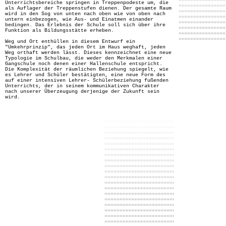
Unterrichtsbereiche springen in Treppenpodeste um, die
als Auflager der Treppenstufen dienen. Der gesamte Raum
wird in den Sog von unten nach oben wie von oben nach
untern einbezogen, wie Aus- und Einatmen einander
bedingen. Das Erlebnis der Schule soll sich über ihre
Funktion als Bildungsstätte erheben.
Weg und Ort enthüllen in diesem Entwurf ein
"Umkehrprinzip", das jeden Ort im Haus weghaft, jeden
Weg orthaft werden lässt. Dieses kennzeichnet eine neue
Typologie im Schulbau, die weder den Merkmalen einer
Gangschule noch denen einer Hallenschule entspricht.
Die Komplexität der räumlichen Beziehung spiegelt, wie
es Lehrer und Schüler bestätigten, eine neue Form des
auf einer intensiven Lehrer- Schülerbeziehung fußenden
Unterrichts, der in seinem kommunikativen Charakter
nach unserer Überzeugung derjenige der Zukunft sein
wird.