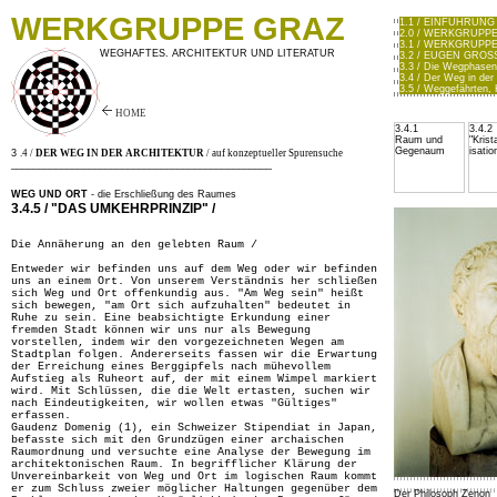
WERKGRUPPE GRAZ
1.1 / EINFÜHRUNG /
2.0 / WERKGRUPPE
3.1 / WERKGRUPPE GR
WEGHAFTES. ARCHITEKTUR UND LITERATUR
3.2 / EUGEN GROS
3.3 / Die Wegphasen
3.4 / Der Weg in der
3.5 / Weggefährten, 
HOME
3.4.1
3.4.2
Raum und
"Krista
Gegenaum
isatio
3
.4 /
DER WEG IN DER ARCHITEKTUR
/ auf konzeptueller Spurensuche
_______________________________________________
WEG UND ORT
- die Erschließung des Raumes
3.4.5 / "DAS UMKEHRPRINZIP" /
Die Annäherung an den gelebten Raum /
Entweder wir befinden uns auf dem Weg oder wir befinden
uns an einem Ort. Von unserem Verständnis her schließen
sich Weg und Ort offenkundig aus. "Am Weg sein" heißt
sich bewegen, "am Ort sich aufzuhalten" bedeutet in
Ruhe zu sein. Eine beabsichtigte Erkundung einer
fremden Stadt können wir uns nur als Bewegung
vorstellen, indem wir den vorgezeichneten Wegen am
Stadtplan folgen. Andererseits fassen wir die Erwartung
der Erreichung eines Berggipfels nach mühevollem
Aufstieg als Ruheort auf, der mit einem Wimpel markiert
wird. Mit Schlüssen, die die Welt ertasten, suchen wir
nach Eindeutigkeiten, wir wollen etwas "Gültiges"
erfassen.
Gaudenz Domenig (1), ein Schweizer Stipendiat in Japan,
befasste sich mit den Grundzügen einer archaischen
Raumordnung und versuchte eine Analyse der Bewegung im
architektonischen Raum. In begrifflicher Klärung der
Unvereinbarkeit von Weg und Ort im logischen Raum kommt
er zum Schluss zweier möglicher Haltungen gegenüber dem
Der Philosoph Zenon