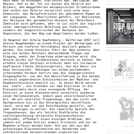
doch mehr zu erkunden, vielleicht das "Heiligtum" des
Hauses. Und in der Tat ist dieses die Galerie mit
Bildern, den Weggefährten metaphysischer Erlebnisräume.
Und selbst die Galerie verspricht noch eine neue
Dimension, das Heraufschreiten der gekrümmten Rampe an
der Längswand, von Oberlichten geführt, zur Bibliothek,
der Reliquie des gesammelten Wissens der Menschheit.
Identität wird gefunden, aber es ist nicht die logische
einer zweckgerichteten Ableitung aus Funktionen,
sondern der kompositorischen der Harmonie der
Gegensätze, die den Weg zum Wegerlebnis werden ließen.
Im Begehen der Schule Kapfenberg - Walfersam 1967 soll
dieses Wegphänomen an einem Projekt der Werkgruppe als
Versuch zum tieferen Verständnis deutlich gemacht
werden. Von einem Vorplatz führt der Weg zunächst über
eine ein halbes Geschoss überwindende Treppe zum
Eingang, womit der Erwartung widersprochen wird, die
Schule direkt auf Straßenniveau betreten zu können. Der
erhöhte kleine Vorplatz erscheint dann als teilweise
bepflanzte Fläche (Kräutergarten), die die Natur ins
Haus hereinzieht. Umfangen von einem ausladenden,
schützenden Vordach betritt man die längsgerichtete
Eingangshalle, von der die Weiterführung in die beiden
versetzt angeordneten Schuleinheiten der Mädchen- und
Knabenvolksschule möglich ist. In diese Halle waltet
die `Leere`, ein Einatmen vor dem Eintreten in die
Klassentrakte durch eine verengende Öffnung. Der
Eintritt in diese Klassentrakte vermittelt wiederum
einen Halleneindruck, jedoch ganz unterschiedlicher
Art. Um ein zentrales Treppenauge, das das Licht vom
Dachgeschoss bis in das Untergeschoss durchfluten
lässt, wird man vor die Entscheidung gestellt, auf-
oder absteigen zu wollen. Die räumliche Spirale des
Treppenhauses, das als leichte Stahlbrücke die
viertelgeschossig versetzten Klasseneinheiten
verbindet, offenbart einen einzigen Großraum, der
jedoch mit jedem Schritt anders erscheint und nur im
Begehen erfasst werden kann. Die aus den aus den
achteckigen Klasseneinheiten mit Garderobe und
Lehrmittelraum heraustretenden erweiterten