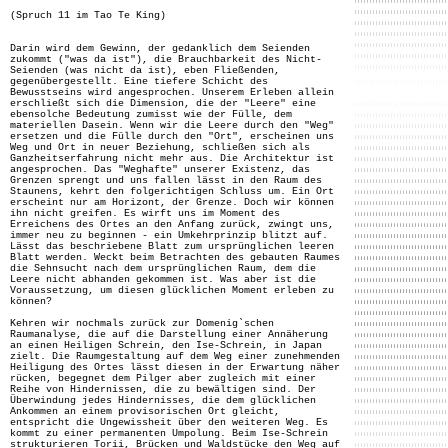
(Spruch 11 im Tao Te King)
Darin wird dem Gewinn, der gedanklich dem Seienden
zukommt ("was da ist"), die Brauchbarkeit des Nicht-
Seienden (was nicht da ist), eben Fließenden,
gegenübergestellt. Eine tiefere Schicht des
Bewusstseins wird angesprochen. Unserem Erleben allein
erschließt sich die Dimension, die der "Leere" eine
ebensolche Bedeutung zumisst wie der Fülle, dem
materiellen Dasein. Wenn wir die Leere durch den "Weg"
ersetzen und die Fülle durch den "Ort", erscheinen uns
Weg und Ort in neuer Beziehung, schließen sich als
Ganzheitserfahrung nicht mehr aus. Die Architektur ist
angesprochen. Das "Weghafte" unserer Existenz, das
Grenzen sprengt und uns fallen lässt in den Raum des
Staunens, kehrt den folgerichtigen Schluss um. Ein Ort
erscheint nur am Horizont, der Grenze. Doch wir können
ihn nicht greifen. Es wirft uns im Moment des
Erreichens des Ortes an den Anfang zurück, zwingt uns,
immer neu zu beginnen - ein Umkehrprinzip blitzt auf.
Lässt das beschriebene Blatt zum ursprünglichen leeren
Blatt werden. Weckt beim Betrachten des gebauten Raumes
die Sehnsucht nach dem ursprünglichen Raum, dem die
Leere nicht abhanden gekommen ist. Was aber ist die
Voraussetzung, um diesen glücklichen Moment erleben zu
können?
Kehren wir nochmals zurück zur Domenig`schen
Raumanalyse, die auf die Darstellung einer Annäherung
an einen Heiligen Schrein, den Ise-Schrein, in Japan
zielt. Die Raumgestaltung auf dem Weg einer zunehmenden
Heiligung des Ortes lässt diesen in der Erwartung näher
rücken, begegnet dem Pilger aber zugleich mit einer
Reihe von Hindernissen, die zu bewältigen sind. Der
Überwindung jedes Hindernisses, die dem glücklichen
Ankommen an einem provisorischen Ort gleicht,
entspricht die Ungewissheit über den weiteren Weg. Es
kommt zu einer permanenten Umpolung. Beim Ise-Schrein
strukturieren Torii, Brücken und Waldstücke den Weg auf