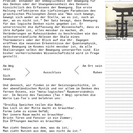
Problem: entweder der Unmöglichkeit der Bewegung für
das Denken oder der Unangemessenheit des Denkens
hinsichtlich des Erfassens der Bewegung. Die erste
Haltung reflektieren die tiefsinnigen Paradoxien des
griechischen Philosophen Zenon wie "Was sich bewegt,
bewegt sich weder an der Stelle, wo es ist, noch an
der, wo es nicht ist." Der Satz besagt, dass Bewegung
für das logische Denken nicht gegeben ist. Er
unterstreicht die Auffassung der Wissenschaft, dass es
ihre Aufgabe ist, alles messbar zu machen, dh.
Veränderungen an Ruhezuständen zu beschreiben wie das
selbstverständliche Ablesen der Skala eines
Japanisches Torii
Thermometers oder der Blick auf die Uhr. Dagegen
eröffnen die neuesten Erkenntnisse der Quantenphysik,
dass Bewegung im Kosmos nicht messbar ist, da alle
Skalierungen selbst der Bewegung unterworfen sind. Ein
bisher vorherrschendes Wissenschaftsbild wird in Frage
gestellt.
Am Weg
Am Ort sein
sein
Ausschluss
Ruhen
Sich
bewegen
Und dennoch, wir finden in der Geistesgeschichte, in
der abendländischen Mystik und vor allem im Denken des
fernen Ostens, ein "meta-logisches" Raumverständnis
vor. Im Geiste des Taoismus (Tao = Weg) sprechen die
Worte Lao-Tse`s und belehren uns:
"Dreißig Speichen teilen die Nabe;
Das Loch in der Mitte macht es brauchbar.
Forme Lehm zu einem Gefäß;
Der innere Raum macht es brauchbar.
Bricht Türen und Fenster in ein Zimmer;
Die Öffnungen machen es brauchbar.
Man zieht Gewinn aus dem, was da ist;
Man zieht Nutzen aus dem, was nicht da ist."