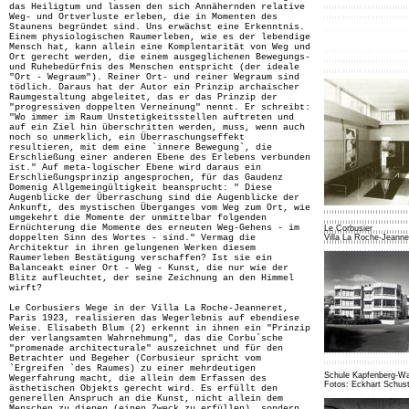
das Heiligtum und lassen den sich Annähernden relative
Weg- und Ortverluste erleben, die in Momenten des
Staunens begründet sind. Uns erwächst eine Erkenntnis.
Einem physiologischen Raumerleben, wie es der lebendige
Mensch hat, kann allein eine Komplentarität von Weg und
Ort gerecht werden, die einem ausgeglichenen Bewegungs-
und Ruhebedürfnis des Menschen entspricht (der ideale
"Ort - Wegraum"). Reiner Ort- und reiner Wegraum sind
tödlich. Daraus hat der Autor ein Prinzip archaischer
Raumgestaltung abgeleitet, das er das Prinzip der
"progressiven doppelten Verneinung" nennt. Er schreibt:
"Wo immer im Raum Unstetigkeitsstellen auftreten und
auf ein Ziel hin überschritten werden, muss, wenn auch
noch so unmerklich, ein Überraschungseffekt
resultieren, mit dem eine `innere Bewegung`, die
Erschließung einer anderen Ebene des Erlebens verbunden
ist." Auf meta-logischer Ebene wird daraus ein
Erschließungsprinzip angesprochen, für das Gaudenz
Domenig Allgemeingültigkeit beansprucht: " Diese
Augenblicke der Überraschung sind die Augenblicke der
Ankunft, des mystischen Überganges vom Weg zum Ort, wie
umgekehrt die Momente der unmittelbar folgenden
Ernüchterung die Momente des erneuten Weg-Gehens - im
Le Corbusier
doppelten Sinn des Wortes - sind." Vermag die
Villa La Roche-Jeanne
Architektur in ihren gelungenen Werken diesem
Raumerleben Bestätigung verschaffen? Ist sie ein
Balanceakt einer Ort - Weg - Kunst, die nur wie der
Blitz aufleuchtet, der seine Zeichnung an den Himmel
wirft?
Le Corbusiers Wege in der Villa La Roche-Jeanneret,
Paris 1923, realisieren das Wegerlebnis auf ebendiese
Weise. Elisabeth Blum (2) erkennt in ihnen ein "Prinzip
der verlangsamten Wahrnehmung", das die Corbu`sche
"promenade architecturale" auszeichnet und für den
Betrachter und Begeher (Corbusieur spricht vom
`Ergreifen `des Raumes) zu einer mehrdeutigen
Schule Kapfenberg-W
Wegerfahrung macht, die allein dem Erfassen des
Fotos: Eckhart Schus
ästhetischen Objekts gerecht wird. Es erfüllt den
generellen Anspruch an die Kunst, nicht allein dem
Menschen zu dienen (einen Zweck zu erfüllen), sondern