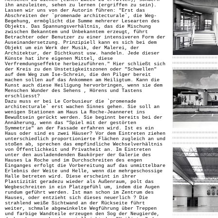
ihn anzuleiten, sehen zu lernen (ergriffen zu sein).
Lassen wir uns von der Autorin führen: "Erst das
Abschreiten der `promenade architecturale`, die Weg-
Begehung, ermöglicht die Summe mehrerer Lesearten des
Objekts. Das Spannungsverhältnis, das die Mischung
zwischen Bekanntem und Unbekanntem erzeugt, führt
Betrachter oder Benutzer zu einer intensiveren Form der
Auseinandersetzung. Prinzipiell kann es sich bei dem
Objekt um ein Werk der Musik, der Malerei, der
Architektur, der Dichtkunst usw. handeln. Jede dieser
Künste hat ihre eigenen Mittel, diese
Verfremdungseffekte herbeizuführen." Hier schließt sich
der Kreis zu den Unstetigkeitszonen oder "Schwellen"
auf dem Weg zum Ise-Schrein, die den Pilger bereit
machen sollen auf das Ankommen am Heiligtum. Kann die
Kunst auch diese Heiligung hervorbringen, wenn sie dem
Menschen Wunder des Sehens , Hörens und Tastens
erschliesst?
Dazu muss er bei Le Corbusieur die `promenade
architecturale` erst wachen Sinnes gehen. Sie soll an
wenigen Stationen am Haus La Roche-Jeanneret ins
Bewußtsein gerückt werden. Sie beginnt bereits bei der
Annäherung, wenn das "Spiel mit der gestörten
Symmetrie" an der Fassade erfahren wird. Ist es ein
Haus oder sind es zwei Häuser? Vor dem Eintreten ziehen
unterschiedlich proportionierte Flächen zugleich an und
stoßen ab, sprechen das empfindliche Wechselverhältnis
von Öffentlichkeit und Privatheit an. Im Eintreten
unter den ausladendenden Baukörper der Galerie des
Hauses La Roche und im Durchschreiten des engen
Einganges erfolgt die Vorbereitung auf das unmittelbare
Erlebnis der Weite und Helle, wenn die mehrgeschossige
Halle betreten wird. Diese erscheint in ihrer
Plastizität geradezu wieder als Außenraum, polt das
Wegbeschreiten in ein Platzgefühl um, indem die Augen
rundum geführt werden. Ist man schon im Zentrum des
Hauses, oder entzieht sich dieses neuerlich ? Die
strahlend weiße Sichtwand an der Rückseite führt
weiter, schmale abgewinkelte Wegführung über Treppen
und farbige Wandteile erzeugen den Sog der Neugierde,